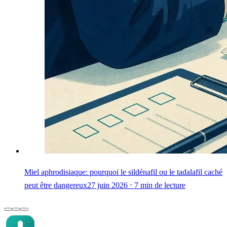
Miel aphrodisiaque: pourquoi le sildénafil ou le tadalafil caché
peut être dangereux
27 juin 2026 ⋅ 7 min de lecture