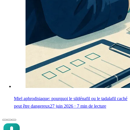
Miel aphrodisiaque: pourquoi le sildénafil ou le tadalafil caché
peut être dangereux
27 juin 2026 ⋅ 7 min de lecture