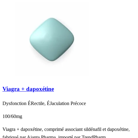
Viagra + dapoxétine
Dysfonction ÉRectile, ÉJaculation Précoce
100/60mg
Viagra + dapoxétine, comprimé associant sildénafil et dapoxétine,
fabriqué par Ajanta Pharma, importé par TrendPharm.