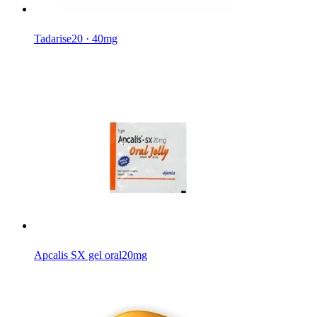
Tadarise
20 · 40mg
Apcalis SX gel oral
20mg