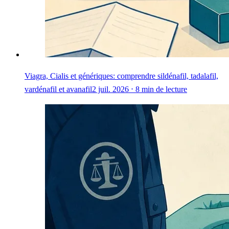
Viagra, Cialis et génériques: comprendre sildénafil, tadalafil,
vardénafil et avanafil
2 juil. 2026 ⋅ 8 min de lecture