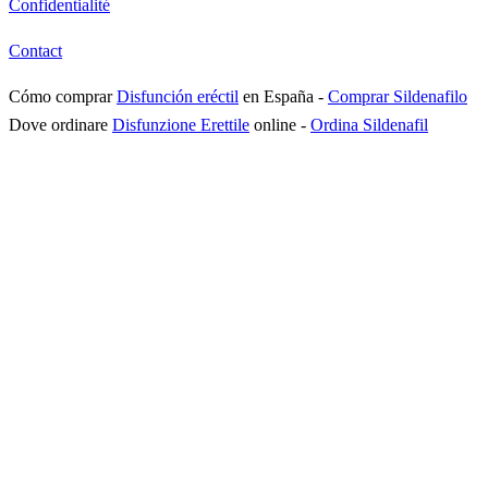
Confidentialité
Contact
Cómo comprar
Disfunción eréctil
en España
-
Comprar Sildenafilo
Dove ordinare
Disfunzione Erettile
online
-
Ordina Sildenafil