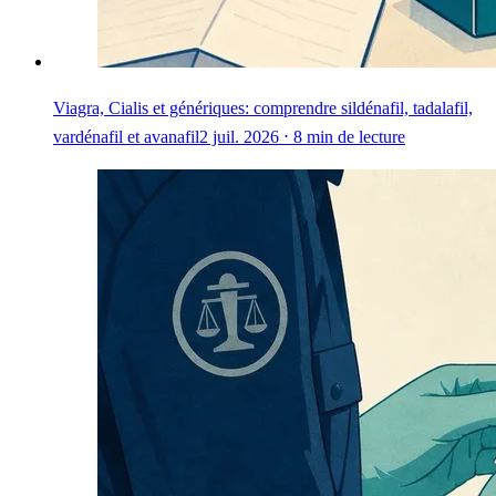
Viagra, Cialis et génériques: comprendre sildénafil, tadalafil,
vardénafil et avanafil
2 juil. 2026 ⋅ 8 min de lecture