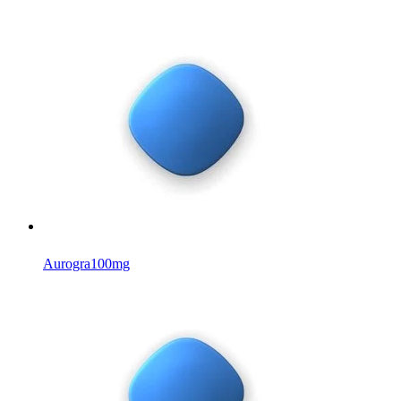
Aurogra
100mg