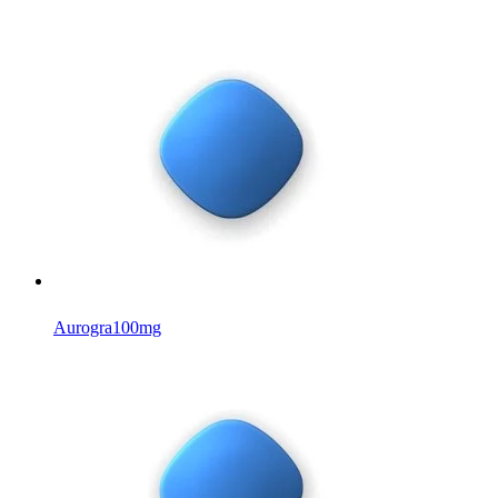
Aurogra
100mg