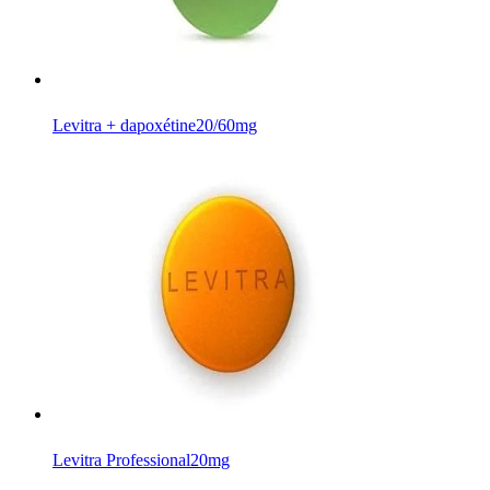
Levitra + dapoxétine
20/60mg
Levitra Professional
20mg