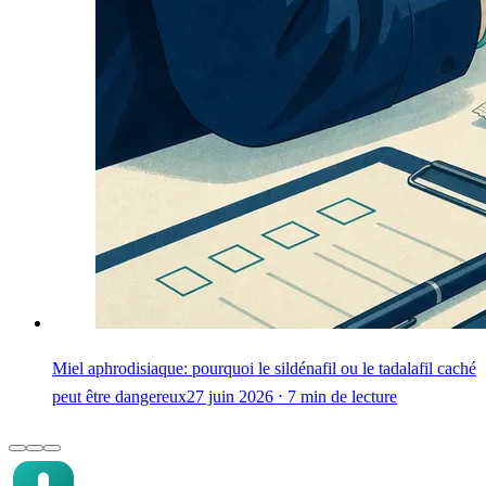
Miel aphrodisiaque: pourquoi le sildénafil ou le tadalafil caché
peut être dangereux
27 juin 2026 ⋅ 7 min de lecture