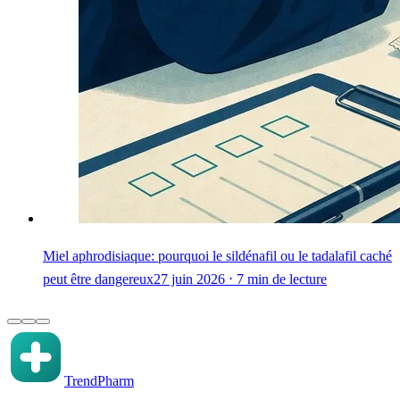
Miel aphrodisiaque: pourquoi le sildénafil ou le tadalafil caché
peut être dangereux
27 juin 2026 ⋅ 7 min de lecture
TrendPharm