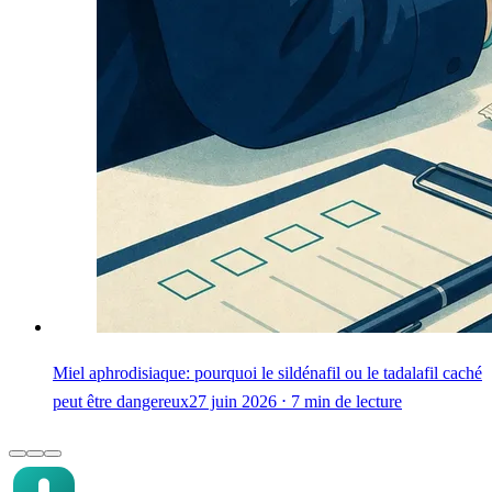
Miel aphrodisiaque: pourquoi le sildénafil ou le tadalafil caché
peut être dangereux
27 juin 2026 ⋅ 7 min de lecture