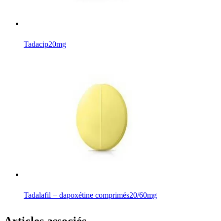
Tadacip
20mg
Tadalafil + dapoxétine comprimés
20/60mg