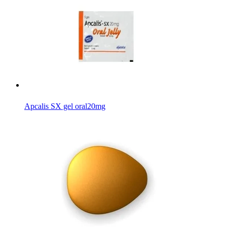
Apcalis SX gel oral
20mg