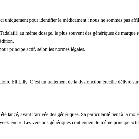
s ici uniquement pour identifier le médicament ; nous ne sommes pas affilié
Tadalafil) au même dosage, le plus souvent des génériques de marque re
édition.
our principe actif, selon les normes légales.
atoire Eli Lilly. C’est un traitement de la dysfonction érectile délivré s
été lancé, avant l’arrivée des génériques. Sa particularité tient à la mol
 week-end ». Les versions génériques contiennent le même principe actif